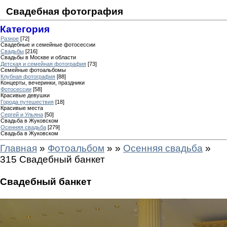
Свадебная фотография
Категория
Разное
[72]
Свадебные и семейные фотосессии
Свадьбы
[216]
Свадьбы в Москве и области
Детская и семейная фотография
[73]
Семейные фотоальбомы
Клубная фотография
[88]
Концерты, вечеринки, праздники
Фотосессии
[58]
Красивые девушки
Города путешествия
[18]
Красивые места
Сергей и Ульяна
[50]
Свадьба в Жуковском
Осенняя свадьба
[279]
Свадьба в Жуковском
Главная
»
Фотоальбом
»
»
Осенняя свадьба
»
315 Свадебный банкет
Свадебный банкет