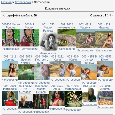
Главная
»
Фотоальбом
» Фотосессии
Красивые девушки
Фотографий в альбоме
:
58
Страницы
:
1
2
3
»
001438 Мария
001442
001_1550
001_2682
002_4219
002_4222
Рунова
Мария
Мария
Коломенское
Марина
Марина
Рунова
Фотосессии
Фотосессии
Фотосессии
Фотосессии
Фотосессии
Фотосессии
002_4242
003_3823
003_4029
003_4121
003_4144
003_4151 В
003_4153
Марина
Лесная
Портрет с
Юлия
Юлия
лучах
Юлия
Нимфа
цвет...
солнца
Фотосессии
Фотосессии
Фотосессии
Фотосессии
Фотосессии
Фотосессии
Фотосессии
004_0619
004_0632
005_0090
005_1030
007_7927
012_1311
01_1955
Портфолио
На
Мария
Анна
фотосессия
Autumn
выставке
Рунова
Фотосессии
Фотосессии
Фотосессии
Фотосессии
Фотосессии
Фотосессии
Фотосессии