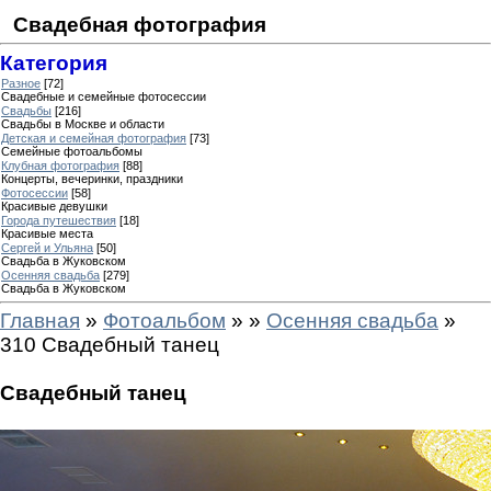
Свадебная фотография
Категория
Разное
[72]
Свадебные и семейные фотосессии
Свадьбы
[216]
Свадьбы в Москве и области
Детская и семейная фотография
[73]
Семейные фотоальбомы
Клубная фотография
[88]
Концерты, вечеринки, праздники
Фотосессии
[58]
Красивые девушки
Города путешествия
[18]
Красивые места
Сергей и Ульяна
[50]
Свадьба в Жуковском
Осенняя свадьба
[279]
Свадьба в Жуковском
Главная
»
Фотоальбом
»
»
Осенняя свадьба
»
310 Свадебный танец
Свадебный танец