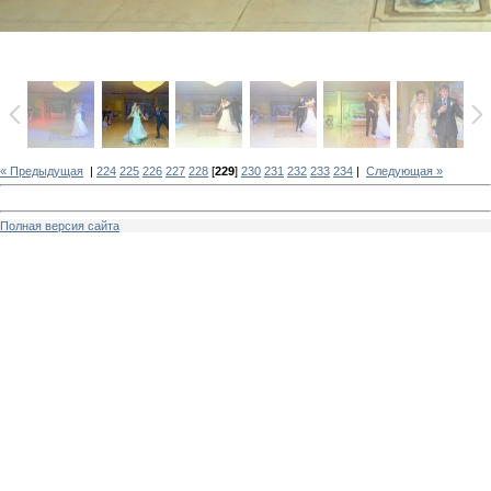
« Предыдущая
|
224
225
226
227
228
[
229
]
230
231
232
233
234
|
Следующая »
Полная версия сайта