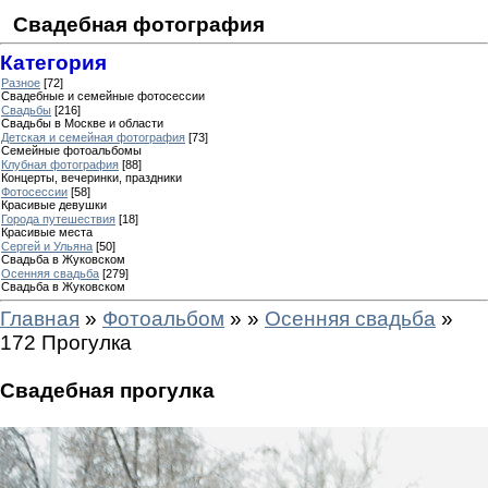
Свадебная фотография
Категория
Разное
[72]
Свадебные и семейные фотосессии
Свадьбы
[216]
Свадьбы в Москве и области
Детская и семейная фотография
[73]
Семейные фотоальбомы
Клубная фотография
[88]
Концерты, вечеринки, праздники
Фотосессии
[58]
Красивые девушки
Города путешествия
[18]
Красивые места
Сергей и Ульяна
[50]
Свадьба в Жуковском
Осенняя свадьба
[279]
Свадьба в Жуковском
Главная
»
Фотоальбом
»
»
Осенняя свадьба
»
172 Прогулка
Свадебная прогулка