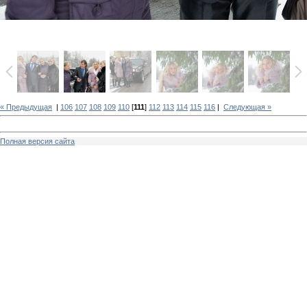
« Предыдущая
|
106
107
108
109
110
[
111
]
112
113
114
115
116
|
Следующая »
Полная версия сайта