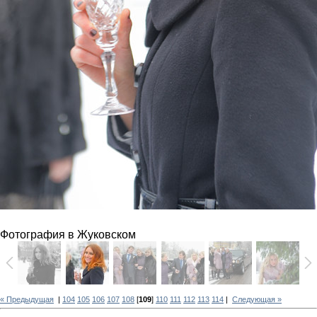
Фотография в Жуковском
« Предыдущая
|
104
105
106
107
108
[
109
]
110
111
112
113
114
|
Следующая »