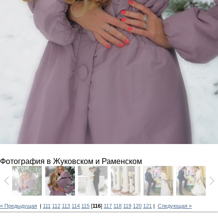
Фотография в Жуковском и Раменском
« Предыдущая
|
111
112
113
114
115
[
116
]
117
118
119
120
121
|
Следующая »