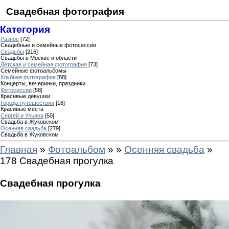
Свадебная фотография
Категория
Разное
[72]
Свадебные и семейные фотосессии
Свадьбы
[216]
Свадьбы в Москве и области
Детская и семейная фотография
[73]
Семейные фотоальбомы
Клубная фотография
[88]
Концерты, вечеринки, праздники
Фотосессии
[58]
Красивые девушки
Города путешествия
[18]
Красивые места
Сергей и Ульяна
[50]
Свадьба в Жуковском
Осенняя свадьба
[279]
Свадьба в Жуковском
Главная
»
Фотоальбом
»
»
Осенняя свадьба
»
178 Свадебная прогулка
Свадебная прогулка