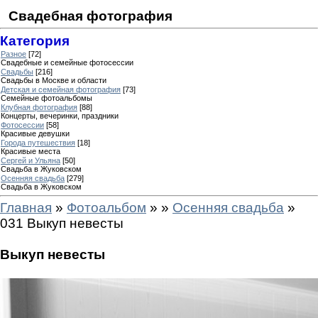
Свадебная фотография
Категория
Разное
[72]
Свадебные и семейные фотосессии
Свадьбы
[216]
Свадьбы в Москве и области
Детская и семейная фотография
[73]
Семейные фотоальбомы
Клубная фотография
[88]
Концерты, вечеринки, праздники
Фотосессии
[58]
Красивые девушки
Города путешествия
[18]
Красивые места
Сергей и Ульяна
[50]
Свадьба в Жуковском
Осенняя свадьба
[279]
Свадьба в Жуковском
Главная
»
Фотоальбом
»
»
Осенняя свадьба
»
031 Выкуп невесты
Выкуп невесты