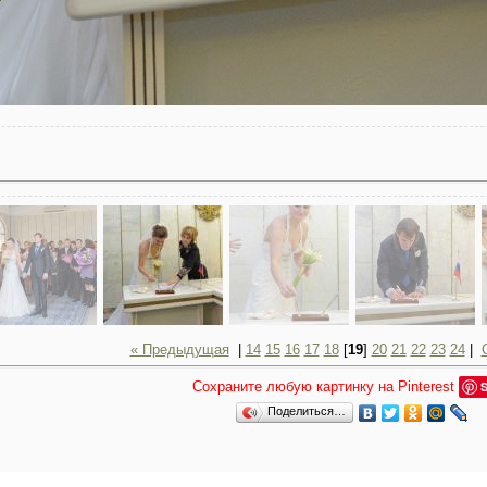
« Предыдущая
|
14
15
16
17
18
[
19
]
20
21
22
23
24
|
Сохраните любую картинку на Pinterest
S
Поделиться…