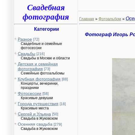
Свадебная
фотография
Осе
Главная
»
Фотоальбом
»
Категории
Фотограф Игорь Р
Разное
[72]
Свадебные и семейные
фотосессии
Свадьбы
[216]
Свадьбы в Москве и области
Детская и семейная
фотография
[73]
Семейные фотоальбомы
Клубная фотография
[88]
Концерты, вечеринки,
праздники
Фотосессии
[58]
Красивые девушки
Города путешествия
[18]
Красивые места
Сергей и Ульяна
[50]
Свадьба в Жуковском
Осенняя свадьба
[279]
Свадьба в Жуковском