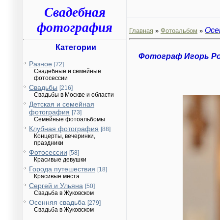
Свадебная
фотография
Осе
Главная
»
Фотоальбом
»
Категории
Фотограф Игорь Р
Разное
[72]
Свадебные и семейные
фотосессии
Свадьбы
[216]
Свадьбы в Москве и области
Детская и семейная
фотография
[73]
Семейные фотоальбомы
Клубная фотография
[88]
Концерты, вечеринки,
праздники
Фотосессии
[58]
Красивые девушки
Города путешествия
[18]
Красивые места
Сергей и Ульяна
[50]
Свадьба в Жуковском
Осенняя свадьба
[279]
Свадьба в Жуковском