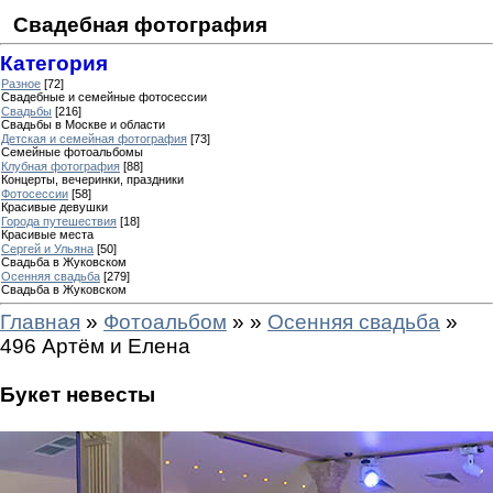
Свадебная фотография
Категория
Разное
[72]
Свадебные и семейные фотосессии
Свадьбы
[216]
Свадьбы в Москве и области
Детская и семейная фотография
[73]
Семейные фотоальбомы
Клубная фотография
[88]
Концерты, вечеринки, праздники
Фотосессии
[58]
Красивые девушки
Города путешествия
[18]
Красивые места
Сергей и Ульяна
[50]
Свадьба в Жуковском
Осенняя свадьба
[279]
Свадьба в Жуковском
Главная
»
Фотоальбом
»
»
Осенняя свадьба
»
496 Артём и Елена
Букет невесты