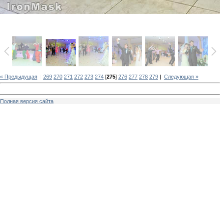
« Предыдущая
|
269
270
271
272
273
274
[
275
]
276
277
278
279
|
Следующая »
Полная версия сайта