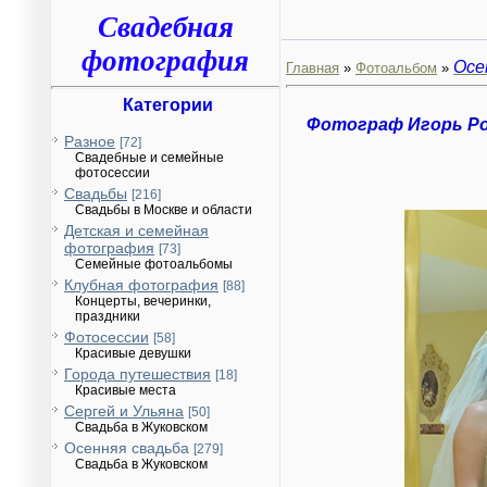
Свадебная
фотография
Осе
Главная
»
Фотоальбом
»
Категории
Фотограф Игорь Р
Разное
[72]
Свадебные и семейные
фотосессии
Свадьбы
[216]
Свадьбы в Москве и области
Детская и семейная
фотография
[73]
Семейные фотоальбомы
Клубная фотография
[88]
Концерты, вечеринки,
праздники
Фотосессии
[58]
Красивые девушки
Города путешествия
[18]
Красивые места
Сергей и Ульяна
[50]
Свадьба в Жуковском
Осенняя свадьба
[279]
Свадьба в Жуковском