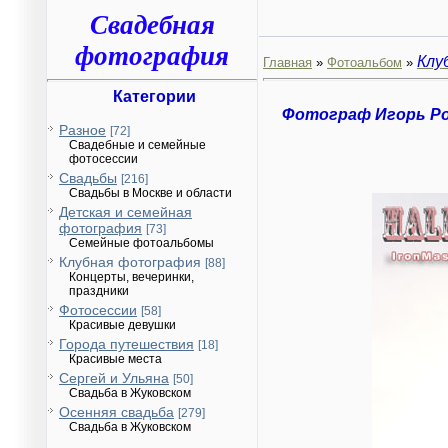
Свадебная
фотография
Клу
Главная
»
Фотоальбом
»
Категории
Фотограф Игорь Р
Разное
[72]
Свадебные и семейные
фотосессии
Свадьбы
[216]
Свадьбы в Москве и области
Детская и семейная
фотография
[73]
Семейные фотоальбомы
Клубная фотография
[88]
Концерты, вечеринки,
праздники
Фотосессии
[58]
Красивые девушки
Города путешествия
[18]
Красивые места
Сергей и Ульяна
[50]
Свадьба в Жуковском
Осенняя свадьба
[279]
Свадьба в Жуковском