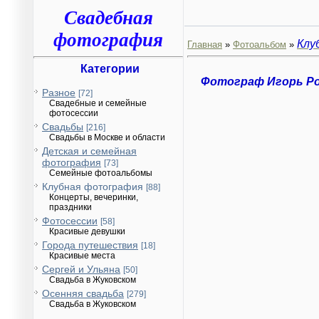
Свадебная
фотография
Клу
Главная
»
Фотоальбом
»
Категории
Фотограф Игорь Р
Разное
[72]
Свадебные и семейные
фотосессии
Свадьбы
[216]
Свадьбы в Москве и области
Детская и семейная
фотография
[73]
Семейные фотоальбомы
Клубная фотография
[88]
Концерты, вечеринки,
праздники
Фотосессии
[58]
Красивые девушки
Города путешествия
[18]
Красивые места
Сергей и Ульяна
[50]
Свадьба в Жуковском
Осенняя свадьба
[279]
Свадьба в Жуковском