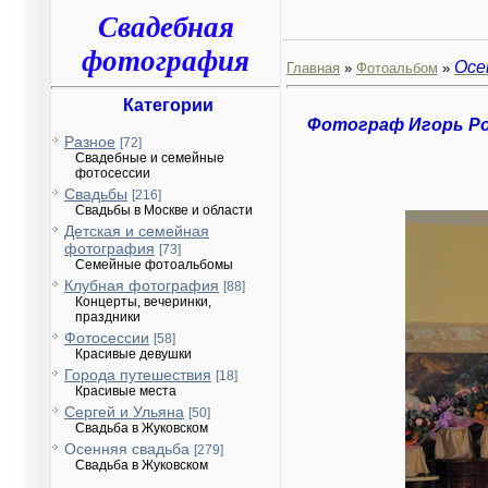
Свадебная
фотография
Осе
Главная
»
Фотоальбом
»
Категории
Фотограф Игорь Р
Разное
[72]
Свадебные и семейные
фотосессии
Свадьбы
[216]
Свадьбы в Москве и области
Детская и семейная
фотография
[73]
Семейные фотоальбомы
Клубная фотография
[88]
Концерты, вечеринки,
праздники
Фотосессии
[58]
Красивые девушки
Города путешествия
[18]
Красивые места
Сергей и Ульяна
[50]
Свадьба в Жуковском
Осенняя свадьба
[279]
Свадьба в Жуковском