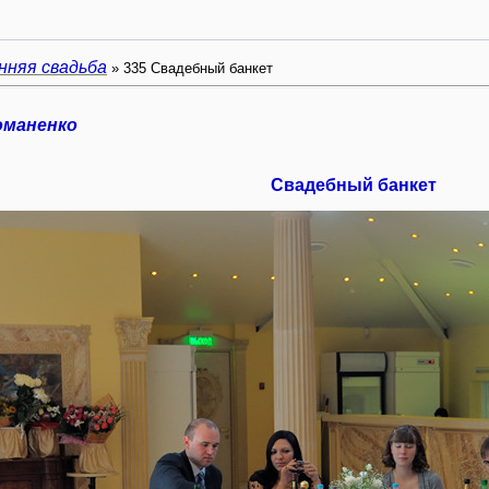
нняя свадьба
» 335 Свадебный банкет
оманенко
Свадебный банкет