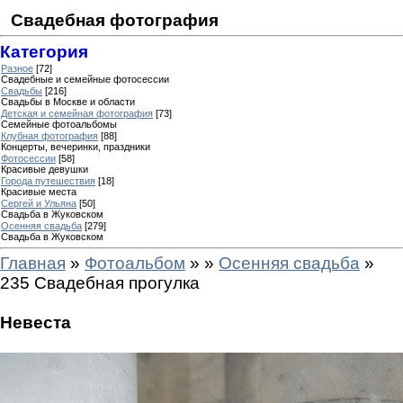
Свадебная фотография
Категория
Разное
[72]
Свадебные и семейные фотосессии
Свадьбы
[216]
Свадьбы в Москве и области
Детская и семейная фотография
[73]
Семейные фотоальбомы
Клубная фотография
[88]
Концерты, вечеринки, праздники
Фотосессии
[58]
Красивые девушки
Города путешествия
[18]
Красивые места
Сергей и Ульяна
[50]
Свадьба в Жуковском
Осенняя свадьба
[279]
Свадьба в Жуковском
Главная
»
Фотоальбом
»
»
Осенняя свадьба
»
235 Свадебная прогулка
Невеста