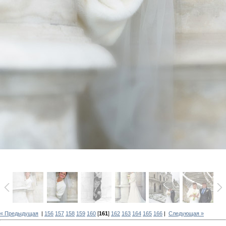
« Предыдущая
|
156
157
158
159
160
[
161
]
162
163
164
165
166
|
Следующая »