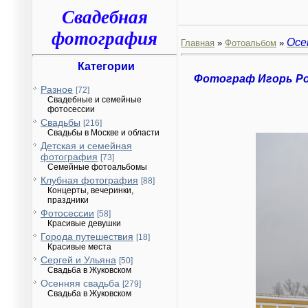
Свадебная
фотография
Осе
Главная
»
Фотоальбом
»
Категории
Фотограф Игорь Р
Разное
[72]
Свадебные и семейные
фотосессии
Свадьбы
[216]
Свадьбы в Москве и области
Детская и семейная
фотография
[73]
Семейные фотоальбомы
Клубная фотография
[88]
Концерты, вечеринки,
праздники
Фотосессии
[58]
Красивые девушки
Города путешествия
[18]
Красивые места
Сергей и Ульяна
[50]
Свадьба в Жуковском
Осенняя свадьба
[279]
Свадьба в Жуковском