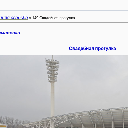
нняя свадьба
» 149 Свадебная прогулка
оманенко
Свадебная прогулка