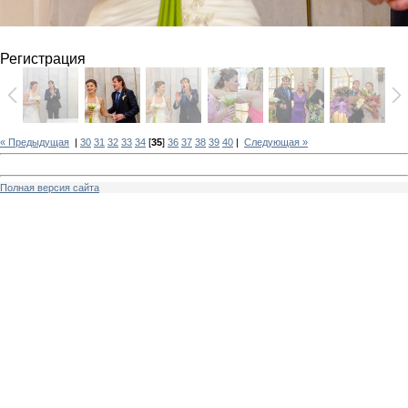
Регистрация
« Предыдущая
|
30
31
32
33
34
[
35
]
36
37
38
39
40
|
Следующая »
Полная версия сайта