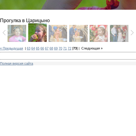
Прогулка в Царицыно
« Предыдущая
|
63
64
65
66
67
68
69
70
71
72
[
73
] |
Следующая »
Полная версия сайта