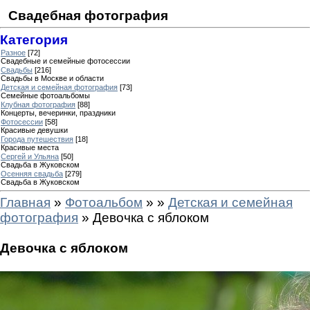
Свадебная фотография
Категория
Разное
[72]
Свадебные и семейные фотосессии
Свадьбы
[216]
Свадьбы в Москве и области
Детская и семейная фотография
[73]
Семейные фотоальбомы
Клубная фотография
[88]
Концерты, вечеринки, праздники
Фотосессии
[58]
Красивые девушки
Города путешествия
[18]
Красивые места
Сергей и Ульяна
[50]
Свадьба в Жуковском
Осенняя свадьба
[279]
Свадьба в Жуковском
Главная
»
Фотоальбом
»
»
Детская и семейная
фотография
» Девочка с яблоком
Девочка с яблоком