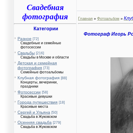
Свадебная
фотография
Клу
Главная
»
Фотоальбом
»
Категории
Фотограф Игорь Р
Разное
[72]
Свадебные и семейные
фотосессии
Свадьбы
[216]
Свадьбы в Москве и области
Детская и семейная
фотография
[73]
Семейные фотоальбомы
Клубная фотография
[88]
Концерты, вечеринки,
праздники
Фотосессии
[58]
Красивые девушки
Города путешествия
[18]
Красивые места
Сергей и Ульяна
[50]
Свадьба в Жуковском
Осенняя свадьба
[279]
Свадьба в Жуковском