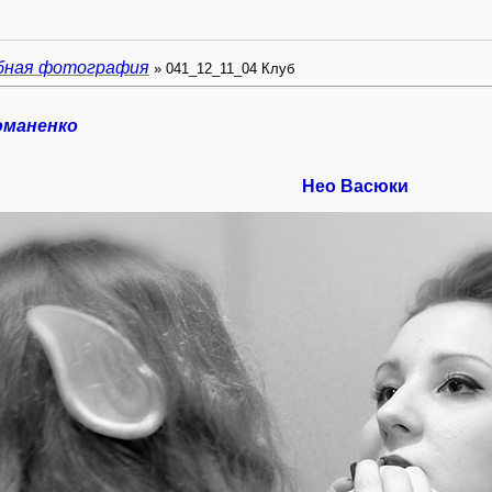
бная фотография
» 041_12_11_04 Клуб
оманенко
Нео Васюки