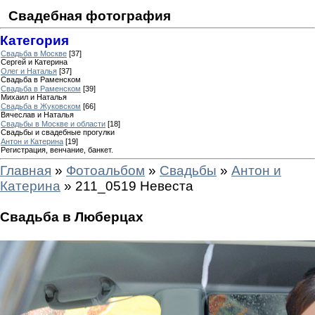
Свадебная фотография
Категория
Свадьба в Москве
[37]
Сергей и Катерина
Олег и Наталья
[37]
Свадьба в Раменском
Свадьба в Раменском
[39]
Михаил и Наталья
Свадьба в Жуковском
[66]
Вячеслав и Наталья
Свадьбы в Москве и области
[18]
Свадьбы и свадебные прогулки
Антон и Катерина
[19]
Регистрация, венчание, банкет.
Главная
»
Фотоальбом
»
Свадьбы
»
Антон и
Катерина
» 211_0519 Невеста
Свадьба в Люберцах