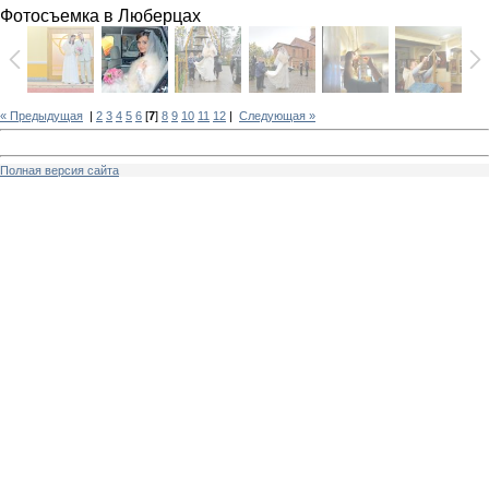
Фотосъемка в Люберцах
« Предыдущая
|
2
3
4
5
6
[
7
]
8
9
10
11
12
|
Следующая »
Полная версия сайта