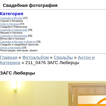
Свадебная фотография
Категория
Свадьба в Москве
[37]
Сергей и Катерина
Олег и Наталья
[37]
Свадьба в Раменском
Свадьба в Раменском
[39]
Михаил и Наталья
Свадьба в Жуковском
[66]
Вячеслав и Наталья
Свадьбы в Москве и области
[18]
Свадьбы и свадебные прогулки
Антон и Катерина
[19]
Регистрация, венчание, банкет.
Главная
»
Фотоальбом
»
Свадьбы
»
Антон и
Катерина
» 211_0476 ЗАГС Люберцы
ЗАГС Люберцы