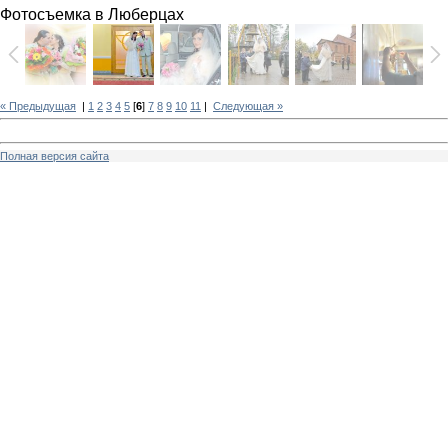
Фотосъемка в Люберцах
« Предыдущая
|
1
2
3
4
5
[
6
]
7
8
9
10
11
|
Следующая »
Полная версия сайта