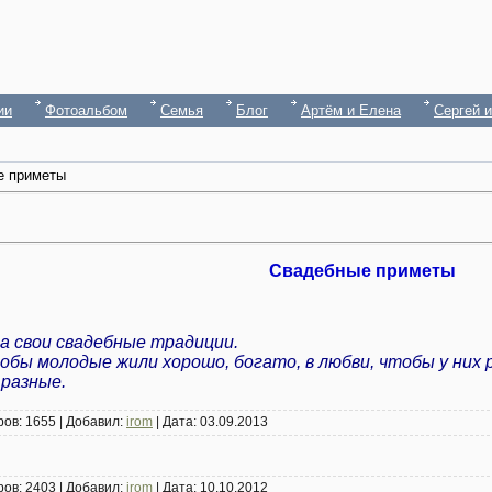
ии
Фотоальбом
Семья
Блог
Артём и Елена
Сергей 
е приметы
Свадебные приметы
а свои свадебные традиции.
обы молодые жили хорошо, богато, в любви, чтобы у них 
разные.
ров:
1655
|
Добавил:
irom
|
Дата:
03.09.2013
ров:
2403
|
Добавил:
irom
|
Дата:
10.10.2012