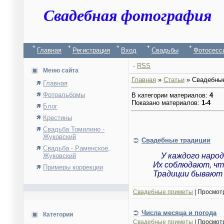
Свадебная фотография
Главная
Регистрация
Вход
Свадьбы
Фотосесс
·
RSS
Меню сайта
Главная
»
Статьи
» Свадебны
Главная
Фотоальбомы
В категории материалов
:
4
Показано материалов
:
1-4
Блог
Крестины
Свадьба Томилино -
Жуковский
Свадебные традиции
Свадьба - Раменское,
У каждого народ
Жуковский
Их соблюдают, чт
Примеры коррекции
Традиции бывают 
Свадебные приметы
|
Просмот
Числа месяца и погода
Категории
Свадебные приметы
|
Просмот