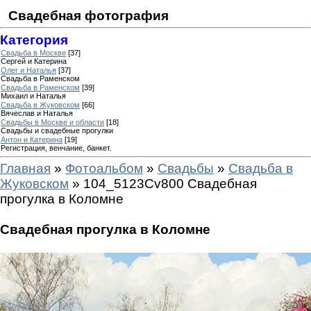
Свадебная фотография
Категория
Свадьба в Москве
[37]
Сергей и Катерина
Олег и Наталья
[37]
Свадьба в Раменском
Свадьба в Раменском
[39]
Михаил и Наталья
Свадьба в Жуковском
[66]
Вячеслав и Наталья
Свадьбы в Москве и области
[18]
Свадьбы и свадебные прогулки
Антон и Катерина
[19]
Регистрация, венчание, банкет.
Главная
»
Фотоальбом
»
Свадьбы
»
Свадьба в
Жуковском
» 104_5123Cv800 Свадебная
прогулка в Коломне
Свадебная прогулка в Коломне