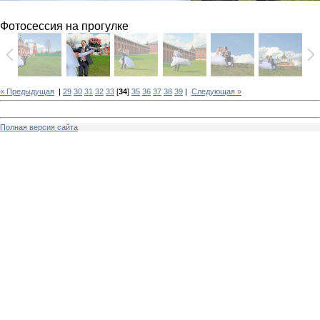
Фотосессия на прогулке
« Предыдущая
|
29
30
31
32
33
[
34
]
35
36
37
38
39
|
Следующая »
Полная версия сайта