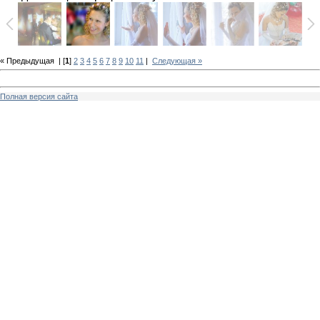
« Предыдущая
| [
1
]
2
3
4
5
6
7
8
9
10
11
|
Следующая »
Полная версия сайта