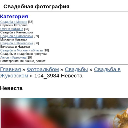
Свадебная фотография
Категория
Свадьба в Москве
[37]
Сергей и Катерина
Олег и Наталья
[37]
Свадьба в Раменском
Свадьба в Раменском
[39]
Михаил и Наталья
Свадьба в Жуковском
[66]
Вячеслав и Наталья
Свадьбы в Москве и области
[18]
Свадьбы и свадебные прогулки
Антон и Катерина
[19]
Регистрация, венчание, банкет.
Главная
»
Фотоальбом
»
Свадьбы
»
Свадьба в
Жуковском
» 104_3984 Невеста
Невеста