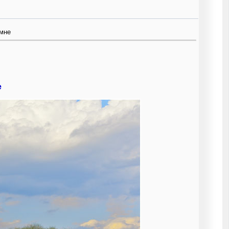
омне
е