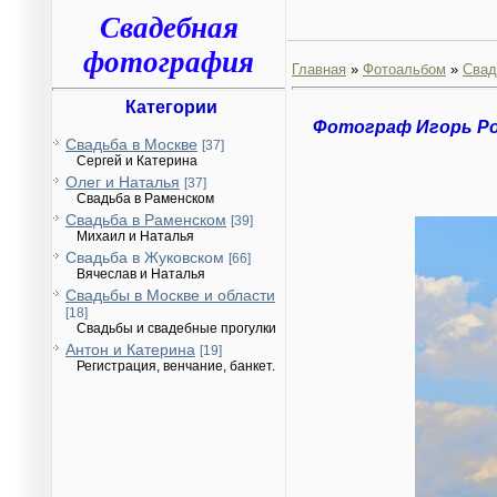
Свадебная
фотография
Главная
»
Фотоальбом
»
Свад
Категории
Фотограф Игорь Р
Свадьба в Москве
[37]
Сергей и Катерина
Олег и Наталья
[37]
Свадьба в Раменском
Свадьба в Раменском
[39]
Михаил и Наталья
Свадьба в Жуковском
[66]
Вячеслав и Наталья
Свадьбы в Москве и области
[18]
Свадьбы и свадебные прогулки
Антон и Катерина
[19]
Регистрация, венчание, банкет.