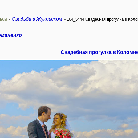
Свадьба в Жуковском
ьбы
»
» 104_5444 Свадебная прогулка в Кол
оманенко
Свадебная прогулка в Коломн