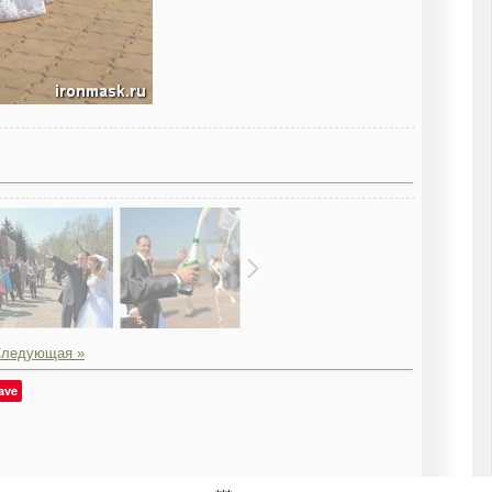
ледующая »
ave