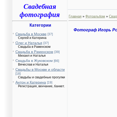
Свадебная
фотография
Главная
»
Фотоальбом
»
Свад
Категории
Фотограф Игорь Р
Свадьба в Москве
[37]
Сергей и Катерина
Олег и Наталья
[37]
Свадьба в Раменском
Свадьба в Раменском
[39]
Михаил и Наталья
Свадьба в Жуковском
[66]
Вячеслав и Наталья
Свадьбы в Москве и области
[18]
Свадьбы и свадебные прогулки
Антон и Катерина
[19]
Регистрация, венчание, банкет.