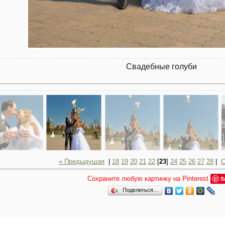
Свадебные голуби
« Предыдущая
|
18
19
20
21
22
[
23
]
24
25
26
27
28
|
С
Сохраните любую картинку на Pinterest
S
Поделиться…