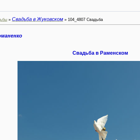
Свадьба в Жуковском
ьбы
»
» 104_4807 Свадьба
оманенко
Свадьба в Раменском