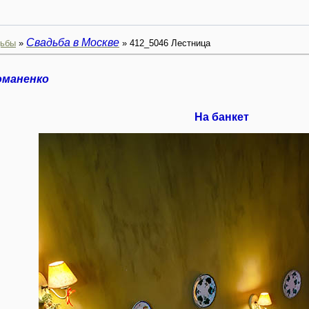
Свадьба в Москве
ьбы
»
» 412_5046 Лестница
оманенко
На банкет