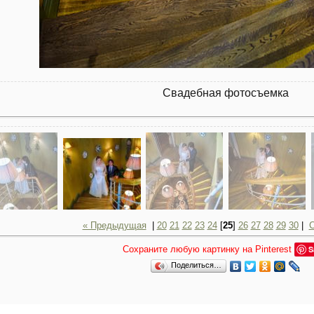
Свадебная фотосъемка
« Предыдущая
|
20
21
22
23
24
[
25
]
26
27
28
29
30
|
Сохраните любую картинку на Pinterest
S
Поделиться…