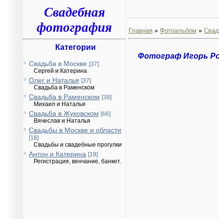
Свадебная
фотография
Главная
»
Фотоальбом
»
Свад
Категории
Фотограф Игорь Р
Свадьба в Москве
[37]
Сергей и Катерина
Олег и Наталья
[37]
Свадьба в Раменском
Свадьба в Раменском
[39]
Михаил и Наталья
Свадьба в Жуковском
[66]
Вячеслав и Наталья
Свадьбы в Москве и области
[18]
Свадьбы и свадебные прогулки
Антон и Катерина
[19]
Регистрация, венчание, банкет.