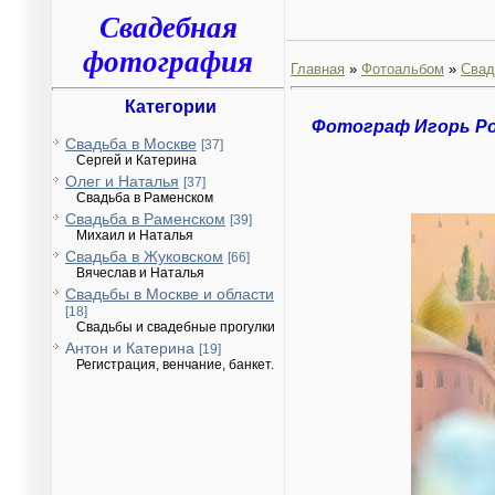
Свадебная
фотография
Главная
»
Фотоальбом
»
Свад
Категории
Фотограф Игорь Р
Свадьба в Москве
[37]
Сергей и Катерина
Олег и Наталья
[37]
Свадьба в Раменском
Свадьба в Раменском
[39]
Михаил и Наталья
Свадьба в Жуковском
[66]
Вячеслав и Наталья
Свадьбы в Москве и области
[18]
Свадьбы и свадебные прогулки
Антон и Катерина
[19]
Регистрация, венчание, банкет.