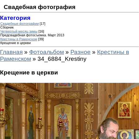
Свадебная фотография
Категория
Свадебные фотографии
[17]
Сборник
Четвертый месяц зимы
[16]
Предсвадебная фотосъемка. Март 2013
Крестины в Раменском
[39]
Крещение в церкви
Главная
»
Фотоальбом
»
Разное
»
Крестины в
Раменском
» 34_6884_Krestiny
Крещение в церкви