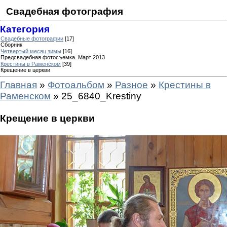
Свадебная фотография
Категория
Свадебные фотографии
[17]
Сборник
Четвертый месяц зимы
[16]
Предсвадебная фотосъемка. Март 2013
Крестины в Раменском
[39]
Крещение в церкви
Главная
»
Фотоальбом
»
Разное
»
Крестины в
Раменском
» 25_6840_Krestiny
Крещение в церкви