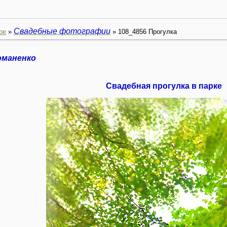
Свадебные фотографии
ое
»
» 108_4856 Прогулка
оманенко
Свадебная прогулка в парке